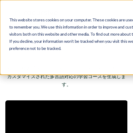
This website stores cookies on your computer. These cookies are used 
to remember you. We use this information in order to improve and cust
visitors both on this website and other media. To find out more about 
AI 学習支援エージェント
If you decline, your information won’t be tracked when you visit this w
preference not to be tracked.
RAG（検索拡張生成）技術を活用し、利用者に合わせて
カスタマイズされた多言語対応の学習コースを生成しま
す。