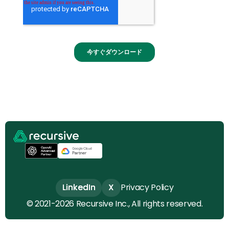
LinkedIn
LinkedIn
X
X
Privacy Policy
© 2021-2026 Recursive Inc., All rights reserved.