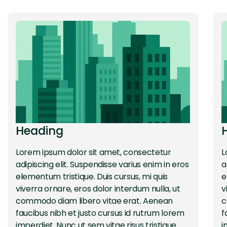
Heading
Lorem ipsum dolor sit amet, consectetur
L
adipiscing elit. Suspendisse varius enim in eros
a
elementum tristique. Duis cursus, mi quis
e
viverra ornare, eros dolor interdum nulla, ut
v
commodo diam libero vitae erat. Aenean
c
faucibus nibh et justo cursus id rutrum lorem
f
imperdiet. Nunc ut sem vitae risus tristique
i