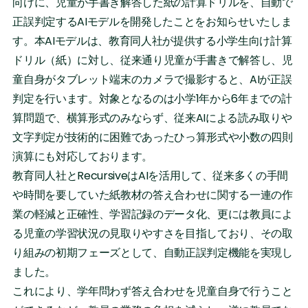
向けに、児童が手書き解答した紙の計算ドリルを、自動で
正誤判定するAIモデルを開発したことをお知らせいたしま
す。本AIモデルは、教育同人社が提供する小学生向け計算
ドリル（紙）に対し、従来通り児童が手書きで解答し、児
童自身がタブレット端末のカメラで撮影すると、AIが正誤
判定を行います。対象となるのは小学1年から6年までの計
算問題で、横算形式のみならず、従来AIによる読み取りや
文字判定が技術的に困難であったひっ算形式や小数の四則
演算にも対応しております。
教育同人社とRecursiveはAIを活用して、従来多くの手間
や時間を要していた紙教材の答え合わせに関する一連の作
業の軽減と正確性、学習記録のデータ化、更には教員によ
る児童の学習状況の見取りやすさを目指しており、その取
り組みの初期フェーズとして、自動正誤判定機能を実現し
ました。
これにより、学年問わず答え合わせを児童自身で行うこと