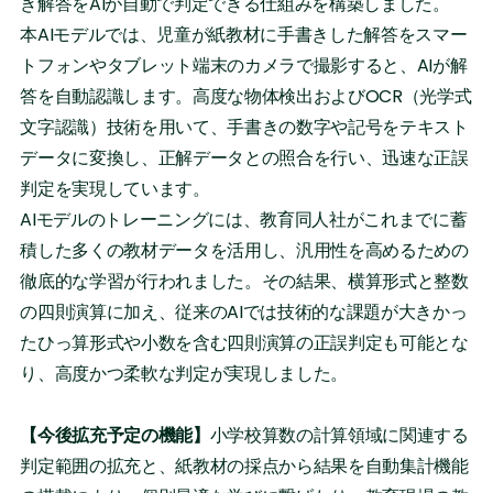
き解答をAIが自動で判定できる仕組みを構築しました。
本AIモデルでは、児童が紙教材に手書きした解答をスマー
トフォンやタブレット端末のカメラで撮影すると、AIが解
答を自動認識します。高度な物体検出およびOCR（光学式
文字認識）技術を用いて、手書きの数字や記号をテキスト
データに変換し、正解データとの照合を行い、迅速な正誤
判定を実現しています。
AIモデルのトレーニングには、教育同人社がこれまでに蓄
積した多くの教材データを活用し、汎用性を高めるための
徹底的な学習が行われました。その結果、横算形式と整数
の四則演算に加え、従来のAIでは技術的な課題が大きかっ
たひっ算形式や小数を含む四則演算の正誤判定も可能とな
り、高度かつ柔軟な判定が実現しました。
【今後拡充予定の機能】
小学校算数の計算領域に関連する
判定範囲の拡充と、紙教材の採点から結果を自動集計機能