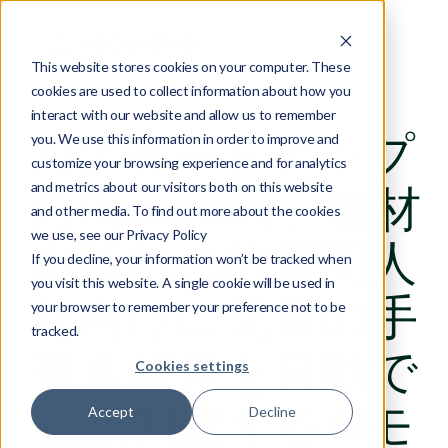
This website stores cookies on your computer. These
cookies are used to collect information about how you
interact with our website and allow us to remember
AIスタートアップ
you. We use this information in order to improve and
customize your browsing experience and for analytics
and metrics about our visitors both on this website
のRecursive、教材
and other media. To find out more about the cookies
we use, see our Privacy Policy
出版社の教育同人
If you decline, your information won’t be tracked when
you visit this website. A single cookie will be used in
社向けに児童の手
your browser to remember your preference not to be
tracked.
書き解答を自動で
Cookies settings
正誤判定するAIモ
Accept
Decline