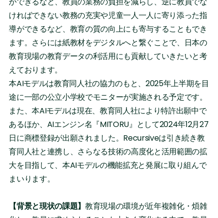
ができるなど、教員の業務の負担を減らし、逆に教員でな
ければできない教務の充実や児童一人一人に寄り添った指
導ができるなど、教育の質の向上にも寄与することもでき
ます。さらには紙教材をデジタルへと繋ぐことで、日本の
教育現場の教育データの利活用にも貢献していきたいと考
えております。
本AIモデルは教育同人社の協力のもと、2025年上半期を目
途に一部の公立小学校でモニターが実施される予定です。
また、本AIモデルは現在、教育同人社により特許出願中で
あるほか、AIエンジン名『MITORU』として2024年12月27
日に商標登録が出願されました。Recursiveは引き続き教
育同人社と連携し、さらなる技術の高度化と活用範囲の拡
大を目指して、本AIモデルの機能拡充と発展に取り組んで
まいります。
【背景と現状の課題】
教育現場の環境が近年複雑化・煩雑