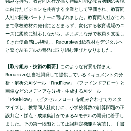
強みを持ち、教育同人社が描く持続可能な教育活動の実現
に向けたビジョンを共有する企業として評価され、教育同
人社の開発パートナーに選ばれました。教育同人社がこれ
まで学校教材の発刊にとどまらず、変化する教育現場のニ
ーズに柔軟に対応しながら、さまざまな形で教員を支援し
てきた使命感に共鳴し、Recursiveは紙教材をデジタルへ
と繋ぐAIモデルの開発に取り組む運びとなりました。
【取り組み・技術の概要】
このような背景を踏まえ、
Recursiveは自社開発して提供しているドキュメントの分
析・解析のAIツール「FindFlow」（ファインドフロー）と
画像などのメディアを分析・生成するAIツール
「PixelFlow」（ピクセルフロー）を組み合わせてカスタ
マイズし、教育同人社向けに、小学校算数の計算問題の正
誤判定・採点・成績集計ができるAIモデルの開発に着手し
ました。その第一段階として正誤判定機能を実装し、手書