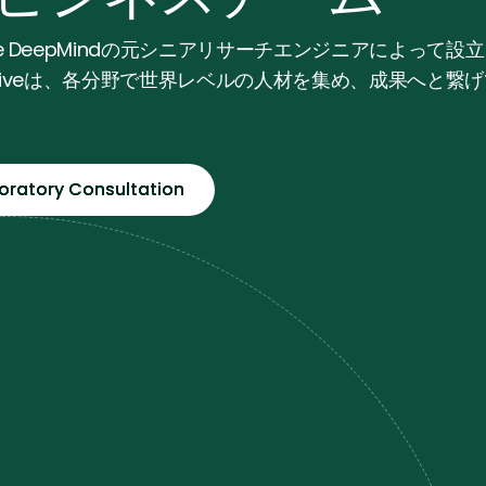
le DeepMindの元シニアリサーチエンジニアによって設
ursiveは、各分野で世界レベルの人材を集め、成果へと繋
loratory Consultation
loratory Consultation