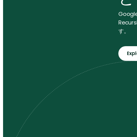
Goog
Rec
す。
Exp
Exp