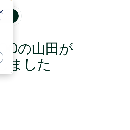
合わせ
s
OOの山田が
しました