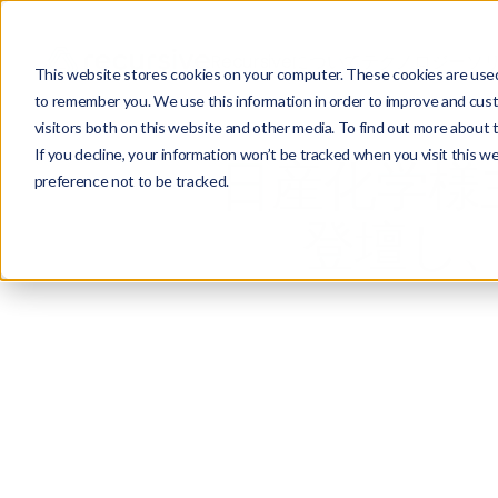
Recursiveについて
テクノロジー
ソ
This website stores cookies on your computer. These cookies are used 
to remember you. We use this information in order to improve and cust
visitors both on this website and other media. To find out more about 
If you decline, your information won’t be tracked when you visit this w
日産化学様
preference not to be tracked.
登壇し