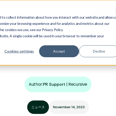
お問い
リューション
活用事例
ニュース
採用情報
言語
to collect information about how you interact with our website and allow u
omize your browsing experience and for analytics and metrics about our
the cookies we use, see our Privacy Policy
ebsite. A single cookie will be used in your browser to remember your
主催の研究交流会でC
Cookies settings
Accept
Decline
、AI活用について紹介
Author:
|
Recursive
PR Support
ニュース
November 14, 2023