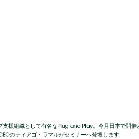
織として有名なPlug and Play。今月日本で開催される「P
弊社CEOのティアゴ・ラマルがセミナーへ登壇します。