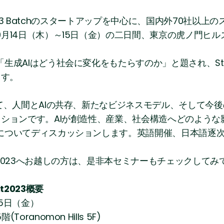
 2023 Batchのスタートアップを中心に、国内外70社
月14日（木）～15日（金）の二日間、東京の虎ノ門ヒ
AIはどう社会に変化をもたらすのか」と題され、Stabili
ます。
て、人間とAIの共存、新たなビジネスモデル、そして今
ッションです。AIが創造性、産業、社会構造へどのような
についてディスカッションします。英語開催、日本語逐
n Summit2023へお越しの方は、是非本セミナーもチェックし
mit2023概要
15日（金）
anomon Hills 5F)