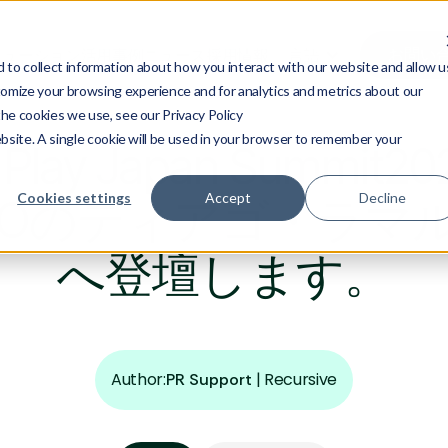
お問い
リューション
活用事例
ニュース
採用情報
言語
to collect information about how you interact with our website and allow u
omize your browsing experience and for analytics and metrics about our
the cookies we use, see our Privacy Policy
ebsite. A single cookie will be used in your browser to remember your
d Play Japan Summi
Cookies settings
Accept
Decline
EOのティアゴ・ラマ
へ登壇します。
Author:
|
Recursive
PR Support