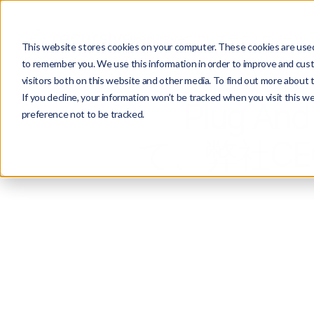
Recursiveについて
テクノロジー
ソ
This website stores cookies on your computer. These cookies are used 
to remember you. We use this information in order to improve and cust
visitors both on this website and other media. To find out more about 
If you decline, your information won’t be tracked when you visit this w
「Plug An
preference not to be tracked.
て、弊社C