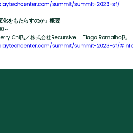
dplaytechcenter.com/summit/summit-2023-sf/
変化をもたらすのか」概要
00～
erry Chi氏／株式会社Recursive Tiago Ramalho氏
dplaytechcenter.com/summit/summit-2023-sf/#inf