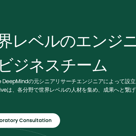
世界レベルのエンジ
ビジネスチーム
le DeepMindの元シニアリサーチエンジニアによって設
ursiveは、各分野で世界レベルの人材を集め、成果へと繋
loratory Consultation
loratory Consultation