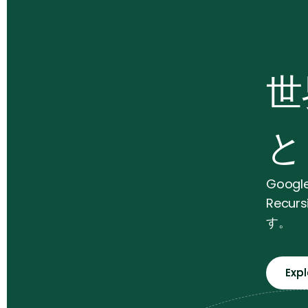
‍
と
Goog
Rec
す。
Exp
Exp