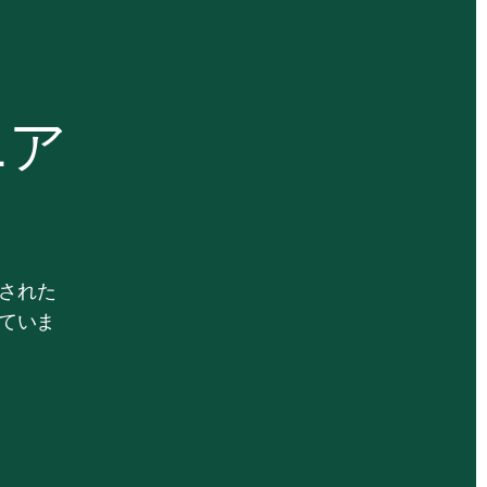
ニア
立された
げていま