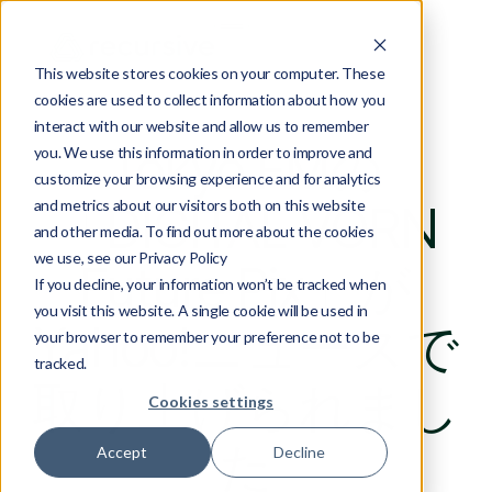
This website stores cookies on your computer. These
cookies are used to collect information about how you
interact with our website and allow us to remember
Tokyo FMの
you. We use this information in order to improve and
customize your browsing experience and for analytics
and metrics about our visitors both on this website
「DIGITAL VORN
and other media. To find out more about the cookies
we use, see our Privacy Policy
Future Pix」が
If you decline, your information won’t be tracked when
you visit this website. A single cookie will be used in
Yahoo!ニュースで
your browser to remember your preference not to be
tracked.
取り上げられまし
Cookies settings
た
Accept
Decline